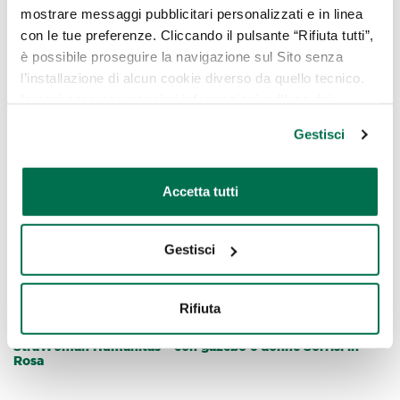
mostrare messaggi pubblicitari personalizzati e in linea
con le tue preferenze. Cliccando il pulsante “Rifiuta tutti”,
è possibile proseguire la navigazione sul Sito senza
l’installazione di alcun cookie diverso da quello tecnico.
In ogni caso per maggiori informazioni sull’uso dei
cookie, è possibile consultare
l’Informativa Cookie
Gestisci
Policy
oppure cliccare su “GESTISCI” per scegliere quali
cookie
Accetta tutti
Gestisci
Eventi SiR
Rifiuta
30 Settembre 2025
StraWoman Humanitas – con gazebo e donne Sorrisi in
Rosa