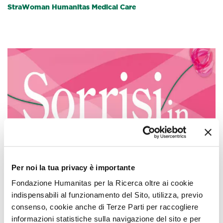
StraWoman Humanitas Medical Care
Per noi la tua privacy è importante
Eventi SiR
Fondazione Humanitas per la Ricerca oltre ai cookie
30 Settembre 2025
indispensabili al funzionamento del Sito, utilizza, previo
consenso, cookie anche di Terze Parti per raccogliere
Prevenzione&Salute – la diagnosi del tumore al seno
informazioni statistiche sulla navigazione del sito e per