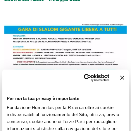
Per noi la tua privacy è importante
Eventi conclusi
Fondazione Humanitas per la Ricerca oltre ai cookie
9 Aprile 2025
indispensabili al funzionamento del Sito, utilizza, previo
4° TROFEO VALLI DEL BITTO SKI TEAM
consenso, cookie anche di Terze Parti per raccogliere
informazioni statistiche sulla navigazione del sito e per