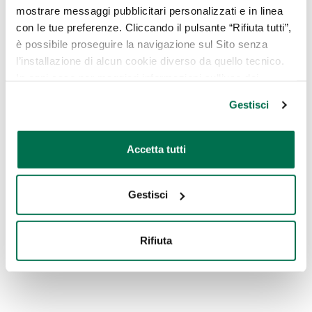
mostrare messaggi pubblicitari personalizzati e in linea
con le tue preferenze. Cliccando il pulsante “Rifiuta tutti”,
è possibile proseguire la navigazione sul Sito senza
l’installazione di alcun cookie diverso da quello tecnico.
In ogni caso per maggiori informazioni sull’uso dei
cookie, è possibile consultare
l’Informativa Cookie
Gestisci
Policy
oppure cliccare su “GESTISCI” per scegliere quali
cookie
Accetta tutti
Gestisci
Eventi conclusi
18 Febbraio 2025
Rifiuta
Concerto per la Ricerca: Gli Squali