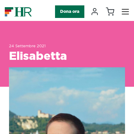
Carrello
Il mio accou
Dona ora
Navigazione principale
24 Settembre 2021
Elisabetta