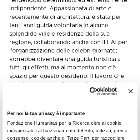
indipendente. Appassionata di arte e
recentemente di architettura, è stata per
tanti anni guida volontaria in alcune
splendide ville e residenze della sua
regione, collaborando anche con il FAI per
l’organizzazione delle celebri giornate;
vorrebbe diventare una guida turistica a
tutti gli effetti, ma al momento non c’è
spazio per questo desiderio. Il lavoro che
ama la assorbe molto e preferisce dedicare
il tempo libero al suo compagno Leonardo,
la sua metà della mela, alla sua casa,
appena acquistata, e alla ritrovata passione
Per noi la tua privacy è importante
per la cucina. Ha riscoperto l’amore per
Fondazione Humanitas per la Ricerca oltre ai cookie
impastare che condivideva da bambina con
indispensabili al funzionamento del Sito, utilizza, previo
la nonna materna, napoletana, con cui
consenso, cookie anche di Terze Parti per raccogliere