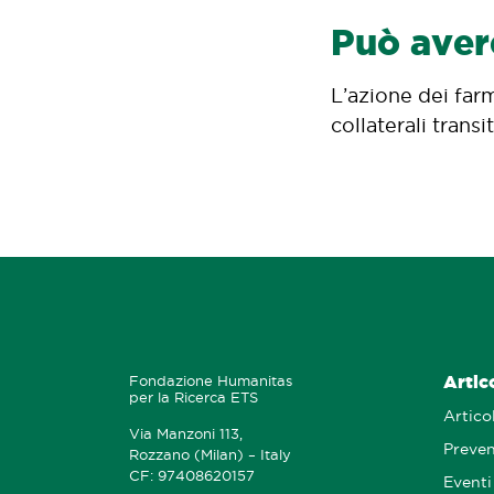
Può avere
L’azione dei farm
collaterali trans
Artic
Fondazione Humanitas
per la Ricerca ETS
Articol
Via Manzoni 113,
Preve
Rozzano (Milan) – Italy
CF: 97408620157
Eventi