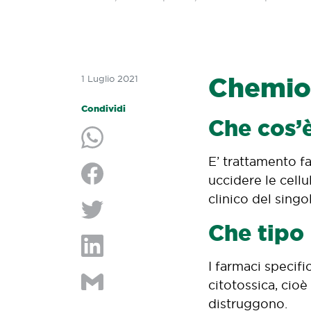
Chemio
1 Luglio 2021
Condividi
Che cos’
Condividi su Whatsapp
E’ trattamento fa
uccidere le cellu
Condividi su Facebook
clinico del singo
Che tipo 
Condividi su Twitter
I farmaci specif
Condividi su LinkedIn
citotossica, cioè
Condividi per e-mail
distruggono.