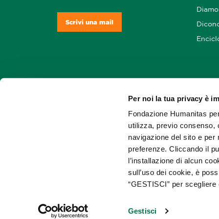
Diamo 
Scrivi una mail
Dicono
Encicl
Per noi la tua privacy è i
Soste
Fondazione Humanitas per l
utilizza, previo consenso, 
navigazione del sito e per 
preferenze. Cliccando il pu
l’installazione di alcun co
sull’uso dei cookie, è poss
“GESTISCI” per scegliere 
Gestisci