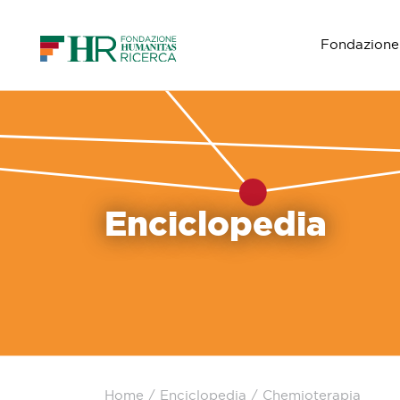
Fondazione
Navigazione principale
Enciclopedia
Home
/
Enciclopedia
/
Chemioterapia