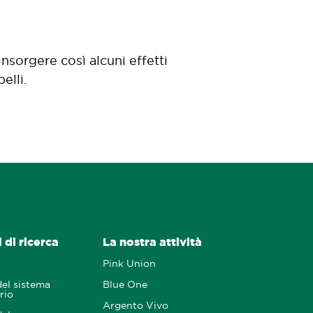
nsorgere così alcuni effetti
elli.
 di ricerca
La nostra attività
Pink Union
del sistema
Blue One
rio
Argento Vivo