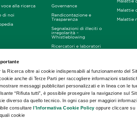
Malattie 
voce alla ricerca
Governance
Malattie 
 di noi
Rendicontazione e
Trasparenza
Malattie 
opedia
Segnalazioni di illeciti o
irregolarità –
Whistleblowing
Ricercatori e laboratori
mportante
nitori
Come Aiutarci
Resta i
noi
a Ricerca oltre ai cookie indispensabili al funzionamento del Si
Donazioni
cookie anche di Terze Parti per raccogliere informazioni statistic
5×1000
mostrare messaggi pubblicitari personalizzati e in linea con le tu
Lasciti testamentari
lsante “Rifiuta tutti”, è possibile proseguire la navigazione sul S
okie diverso da quello tecnico. In ogni caso per maggiori informaz
Corporate engagement
ibile consultare
l’Informativa Cookie Policy
oppure cliccare su
quali cookie