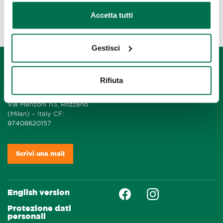
Accetta tutti
Gestisci
Rifiuta
Fondazione Humanitas per la
Ricerca ETS
Via Manzoni 113, Rozzano
(Milan) – Italy CF:
97408620157
Scrivi una mail
Faceboock
Instagram
English version
Protezione dati
personali