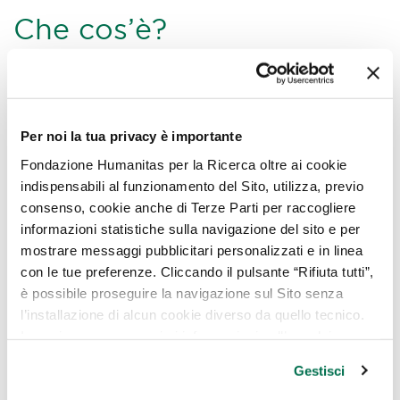
Che cos’è?
L’MHC, ovvero Major Histocompatibility
Complex, in italiano Complesso Maggiore di
Istocompatibilità, è un gruppo di geni
Per noi la tua privacy è importante
coinvolto nel meccanismo di difesa
Fondazione Humanitas per la Ricerca oltre ai cookie
immunitaria.
indispensabili al funzionamento del Sito, utilizza, previo
Che funzione?
consenso, cookie anche di Terze Parti per raccogliere
informazioni statistiche sulla navigazione del sito e per
mostrare messaggi pubblicitari personalizzati e in linea
Questo gruppo di geni permette al sistema
con le tue preferenze. Cliccando il pulsante “Rifiuta tutti”,
immunitario di distinguere tra componenti
è possibile proseguire la navigazione sul Sito senza
estranei all’organismo (non-self) e parti
l’installazione di alcun cookie diverso da quello tecnico.
dell’organismo stesso (self): tutto questo
In ogni caso per maggiori informazioni sull’uso dei
grazie alla presenza sulla superficie delle
cookie, è possibile consultare
l’Informativa Cookie
Gestisci
cellule di peptidi riconosciuti dai linfociti T.
Policy
oppure cliccare su “GESTISCI” per scegliere quali
cookie