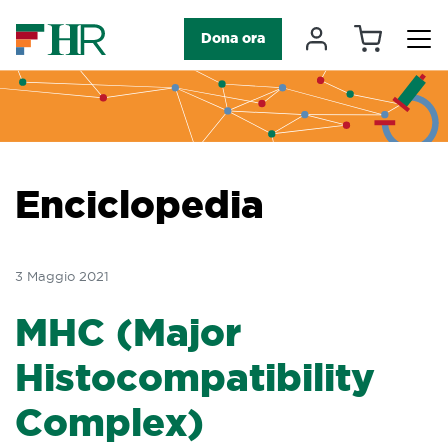
Carrello
Il mio accou
Dona ora
Navigazione principale
Enciclopedia
3 Maggio 2021
MHC (Major
Histocompatibility
Complex)