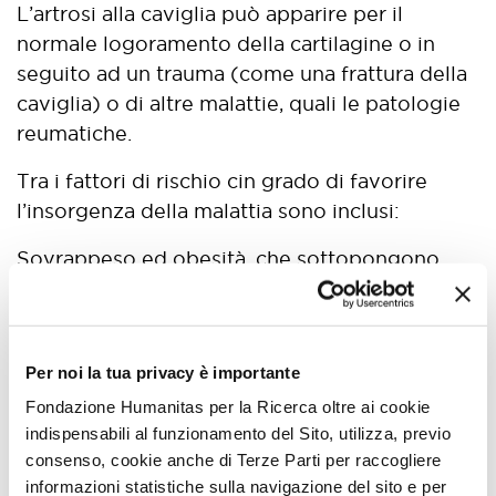
L’artrosi alla caviglia può apparire per il
normale logoramento della cartilagine o in
seguito ad un trauma (come una frattura della
caviglia) o di altre malattie, quali le patologie
reumatiche.
Tra i fattori di rischio cin grado di favorire
l’insorgenza della malattia sono inclusi:
Sovrappeso ed obesità, che sottopongono
l’articolazione della caviglia a uno sforzo
ulteriore.
L’erroneo allineamento dell’articolazione, che
Per noi la tua privacy è importante
provoca un’eccessivo deterioramento della
Fondazione Humanitas per la Ricerca oltre ai cookie
cartilagine.
indispensabili al funzionamento del Sito, utilizza, previo
consenso, cookie anche di Terze Parti per raccogliere
La ripetizione di traumi o microtraumi subiti –
informazioni statistiche sulla navigazione del sito e per