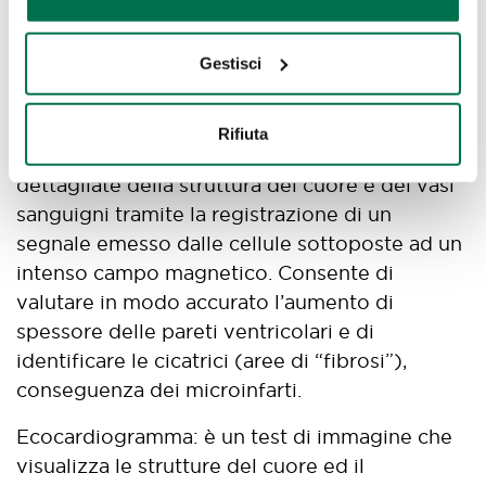
cui la ricerca della mutazione risulterà negativa
potranno essere rassicurati circa il fatto che in
Gestisci
futuro non svilupperanno la patologia.
Risonanza magnetica (RM) cardiaca con
Rifiuta
mezzo di contrasto: produce delle immagini
dettagliate della struttura del cuore e dei vasi
sanguigni tramite la registrazione di un
segnale emesso dalle cellule sottoposte ad un
intenso campo magnetico. Consente di
valutare in modo accurato l’aumento di
spessore delle pareti ventricolari e di
identificare le cicatrici (aree di “fibrosi”),
conseguenza dei microinfarti.
Ecocardiogramma: è un test di immagine che
visualizza le strutture del cuore ed il