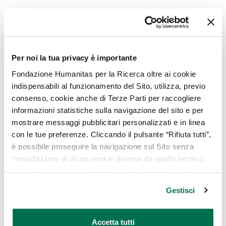
Il medico può sospettare la presenza di una
cardiomiopatia ipertrofica qualora nel corso di
una visita medica rilevi un soffio al cuore.
Per noi la tua privacy è importante
Per confermare la diagnosi possono essere
Fondazione Humanitas per la Ricerca oltre ai cookie
prescritte le seguenti analisi:
indispensabili al funzionamento del Sito, utilizza, previo
consenso, cookie anche di Terze Parti per raccogliere
Indagini genetiche: si eseguono analizzando il
informazioni statistiche sulla navigazione del sito e per
DNA dei globuli bianchi contenuti in un
mostrare messaggi pubblicitari personalizzati e in linea
campione di sangue ottenuto tramite un
con le tue preferenze. Cliccando il pulsante “Rifiuta tutti”,
normale prelievo venoso. È possibile
è possibile proseguire la navigazione sul Sito senza
effettuare la ricerca delle mutazioni genetiche
l’installazione di alcun cookie diverso da quello tecnico.
che siano associabili allo sviluppo di
In ogni caso per maggiori informazioni sull’uso dei
cardiomiopatia ipertrofica; nel caso venga
cookie, è possibile consultare
l’Informativa Cookie
Gestisci
identificata una mutazione collegata allo
Policy
oppure cliccare su “GESTISCI” per scegliere quali
cookie
sviluppo di cardiomiopatia ipertrofica, sarà poi
possibile studiare i familiari “sani”: coloro in
Accetta tutti