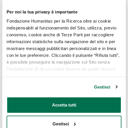
I sintomi della dermatite variano in base
all’origine. Generalmente, hanno in comune
Per noi la tua privacy è importante
una manifestazione cutanea improvvisa
Fondazione Humanitas per la Ricerca oltre ai cookie
caratterizzata da rossore, desquamazione,
indispensabili al funzionamento del Sito, utilizza, previo
vescicole, bolle, erosioni e crosticine.
consenso, cookie anche di Terze Parti per raccogliere
L’eruzione cutanea può essere più o meno
informazioni statistiche sulla navigazione del sito e per
fastidiosa e causare una sensazione di prurito
mostrare messaggi pubblicitari personalizzati e in linea
o calore più o meno intensa, spingendo la
con le tue preferenze. Cliccando il pulsante “Rifiuta tutti”,
persona a grattarsi con energia. Questa
è possibile proseguire la navigazione sul Sito senza
l’installazione di alcun cookie diverso da quello tecnico.
situazione può comportare lacerazioni e ferite
In ogni caso per maggiori informazioni sull’uso dei
e un rischio indiretto di infezione.
cookie, è possibile consultare
l’Informativa Cookie
Gestisci
Come si può prevenire la
Policy
oppure cliccare su “GESTISCI” per scegliere quali
cookie
dermatite?
Accetta tutti
Non esistono misure specifiche per evitare la
comparsa della dermatite nelle sue diverse
Gestisci