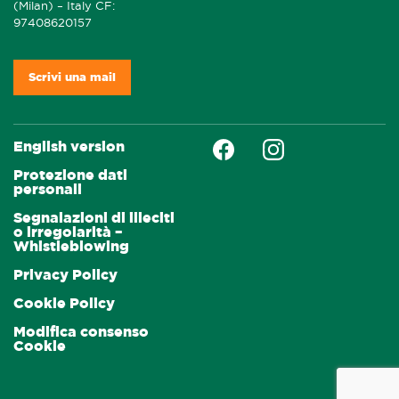
(Milan) – Italy CF:
97408620157
Scrivi una mail
Faceboock
Instagram
English version
Protezione dati
personali
Segnalazioni di illeciti
o irregolarità –
Whistleblowing
Privacy Policy
Cookie Policy
Modifica consenso
Cookie