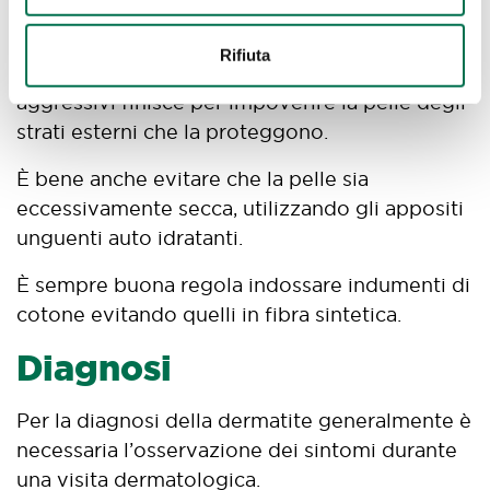
forme. Si raccomanda di evitare bagni e
lavaggi troppo frequenti, perché la pulizia
Rifiuta
eccessiva e l’uso di saponi più o meno
aggressivi finisce per impoverire la pelle degli
strati esterni che la proteggono.
È bene anche evitare che la pelle sia
eccessivamente secca, utilizzando gli appositi
unguenti auto idratanti.
È sempre buona regola indossare indumenti di
cotone evitando quelli in fibra sintetica.
Diagnosi
Per la diagnosi della dermatite generalmente è
necessaria l’osservazione dei sintomi durante
una visita dermatologica.