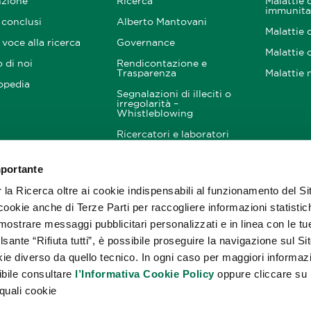
nzione
Ricerca
Malattie 
immunita
 conclusi
Alberto Mantovani
Malattie 
voce alla ricerca
Governance
Malattie 
 di noi
Rendicontazione e
Trasparenza
Malattie 
opedia
Segnalazioni di illeciti o
irregolarità –
Whistleblowing
Ricercatori e laboratori
mportante
nitori
Come Aiutarci
Resta i
noi
a Ricerca oltre ai cookie indispensabili al funzionamento del Si
Donazioni
cookie anche di Terze Parti per raccogliere informazioni statistic
5×1000
mostrare messaggi pubblicitari personalizzati e in linea con le tu
Lasciti testamentari
lsante “Rifiuta tutti”, è possibile proseguire la navigazione sul S
okie diverso da quello tecnico. In ogni caso per maggiori informaz
Corporate engagement
ibile consultare
l’Informativa Cookie Policy
oppure cliccare su
quali cookie