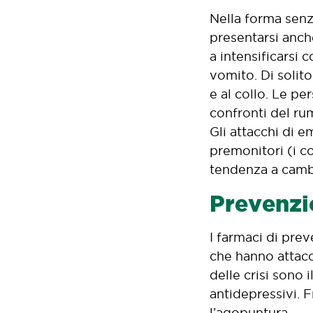
Nella forma senza
presentarsi anch
a intensificarsi 
vomito. Di solito
e al collo. Le pe
confronti del rum
Gli attacchi di e
premonitori (i co
tendenza a camb
Prevenzi
I farmaci di pre
che hanno attacc
delle crisi sono i
antidepressivi. 
l’agopuntura.