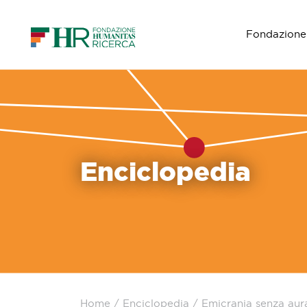
Fondazione
Navigazione principale
Enciclopedia
Home
/
Enciclopedia
/
Emicrania senza aur