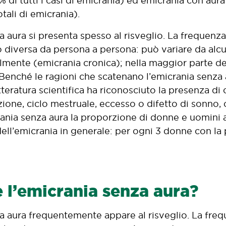
 di tutti i casi di emicrania) ed emicrania con aura (
otali di emicrania).
a aura si presenta spesso al risveglio. La frequenza
 diversa da persona a persona: può variare da alcun
lmente (emicrania cronica); nella maggior parte dei 
 Benché le ragioni che scatenano l’emicrania senza
tteratura scientifica ha riconosciuto la presenza di c
zione, ciclo mestruale, eccesso o difetto di sonno, 
ania senza aura la proporzione di donne e uomini af
ell’emicrania in generale: per ogni 3 donne con la p
 l’emicrania senza aura?
a aura frequentemente appare al risveglio. La fre