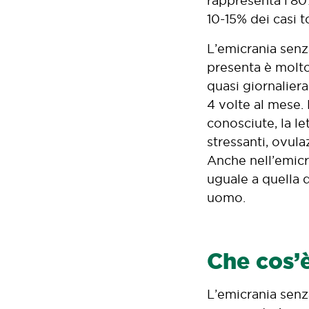
rappresenta l’80%
10-15% dei casi t
L’emicrania senz
presenta è molto
quasi giornaliera
4 volte al mese.
conosciute, la le
stressanti, ovula
Anche nell’emicr
uguale a quella d
uomo.
Che cos’è
L’emicrania senz