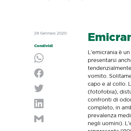
Emicran
29 Gennaio 2020
Condividi
L’emicrania è un
presentarsi anch
Condividi su Whatsapp
tendenzialmente 
vomito. Solitamen
Condividi su Facebook
capo e al collo. 
(fotofobia), dist
Condividi su Twitter
confronti di odor
completo, in ambi
Condividi su LinkedIn
prevalenza media
negli uomini). L’
Condividi per e-mail