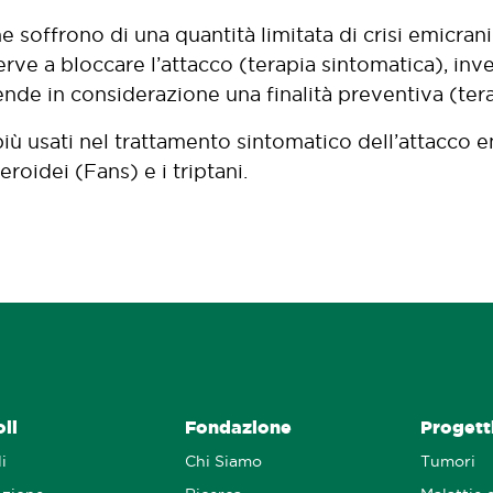
 soffrono di una quantità limitata di crisi emicrani
ve a bloccare l’attacco (terapia sintomatica), inve
rende in considerazione una finalità preventiva (ter
più usati nel trattamento sintomatico dell’attacco 
eroidei (Fans) e i triptani.
oli
Fondazione
Progetti
i
Chi Siamo
Tumori