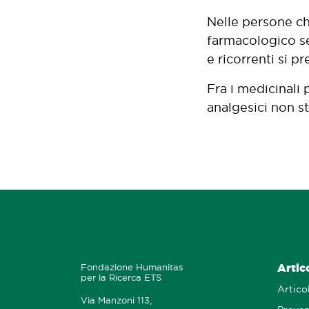
Nelle persone che
farmacologico ser
e ricorrenti si p
Fra i medicinali 
analgesici non st
Artic
Fondazione Humanitas
per la Ricerca ETS
Articol
Via Manzoni 113,