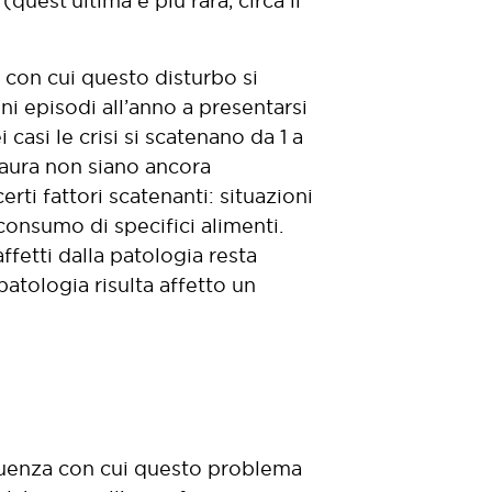
quest’ultima è più rara, circa il
 con cui questo disturbo si
i episodi all’anno a presentarsi
casi le crisi si scatenano da 1 a
 aura non siano ancora
erti fattori scatenanti: situazioni
consumo di specifici alimenti.
fetti dalla patologia resta
atologia risulta affetto un
quenza con cui questo problema