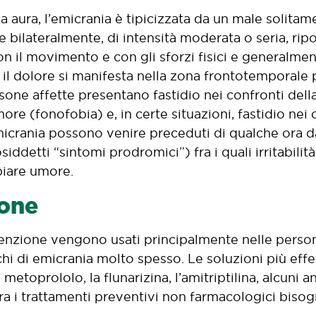
 aura, l’emicrania è tipicizzata da un male solitam
e bilateralmente, di intensità moderata o seria, ri
con il movimento e con gli sforzi fisici e generalm
 il dolore si manifesta nella zona frontotemporale pe
rsone affette presentano fastidio nei confronti della
ore (fonofobia) e, in certe situazioni, fastidio nei
micrania possono venire preceduti di qualche ora da
siddetti “sintomi prodromici”) fra i quali irritabili
iare umore.
one
venzione vengono usati principalmente nelle perso
hi di emicrania molto spesso. Le soluzioni più effe
l metoprololo, la flunarizina, l’amitriptilina, alcuni an
Fra i trattamenti preventivi non farmacologici biso