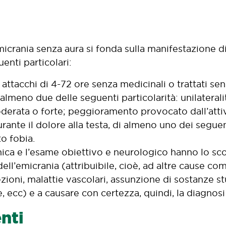
micrania senza aura si fonda sulla manifestazione d
enti particolari:
 attacchi di 4-72 ore senza medicinali o trattati sen
almeno due delle seguenti particolarità: unilaterali
derata o forte; peggioramento provocato dall’attivi
rante il dolore alla testa, di almeno uno dei segue
o fobia.
inica e l’esame obiettivo e neurologico hanno lo sc
ell’emicrania (attribuibile, cioè, ad altre cause com
ezioni, malattie vascolari, assunzione di sostanze s
e, ecc) e a causare con certezza, quindi, la diagnosi
nti