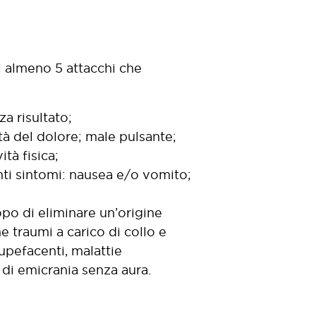
i almeno 5 attacchi che
za risultato;
tà del dolore; male pulsante;
tà fisica;
nti sintomi: nausea e/o vomito;
opo di eliminare un’origine
e traumi a carico di collo e
tupefacenti, malattie
 di emicrania senza aura.