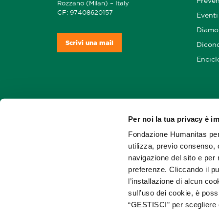
Preve
Rozzano (Milan) – Italy
CF: 97408620157
Eventi
Diamo 
Scrivi una mail
Dicono
Encicl
Per noi la tua privacy è i
Soste
Fondazione Humanitas per l
utilizza, previo consenso, 
navigazione del sito e per 
preferenze. Cliccando il pu
l’installazione di alcun co
sull’uso dei cookie, è poss
“GESTISCI” per scegliere 