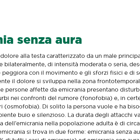
ia senza aura
 dolore alla testa caratterizzato da un male princip
e bilateralmente, di intensità moderata o seria, de
peggiora con il movimento e gli sforzi fisici e di s
te il dolore si sviluppa nella zona frontotemporale 
Le persone affette da emicrania presentano disturbi
urbi nei confronti del rumore (fonofobia) e, in certe
i (osmofobia). Di solito la persona vuole e ha bisog
ente buio e silenzioso. La durata degli attacchi vari
 dell’emicrania nella popolazione adulta è di circa
emicrania si trova in due forme: emicrania senza aur