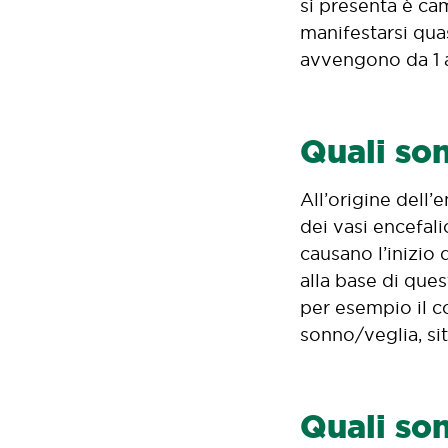
si presenta è ca
manifestarsi quas
avvengono da 1 a
Quali son
All’origine dell
dei vasi encefali
causano l’inizio
alla base di que
per esempio il co
sonno/veglia, sit
Quali son