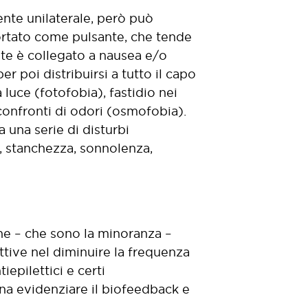
ente unilaterale, però può
portato come pulsante, che tende
ente è collegato a nausea e/o
r poi distribuirsi a tutto il capo
 luce (fotofobia), fastidio nei
 confronti di odori (osmofobia).
 una serie di disturbi
tà, stanchezza, sonnolenza,
ne – che sono la minoranza –
ttive nel diminuire la frequenza
tiepilettici e certi
gna evidenziare il biofeedback e