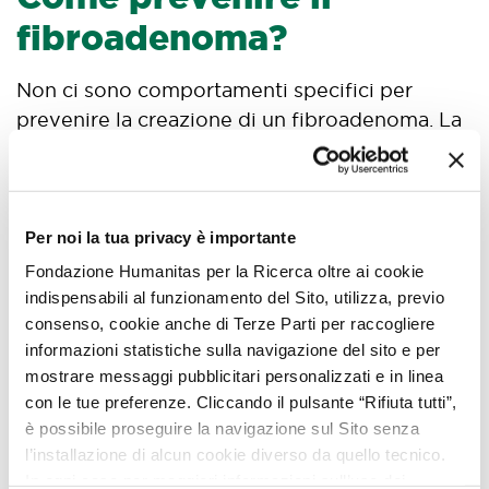
fibroadenoma?
Non ci sono comportamenti specifici per
prevenire la creazione di un fibroadenoma. La
diagnosi precoce può però essere facilitata da
controlli regolari e dall’autopalpazione del
seno.
Per noi la tua privacy è importante
L’uso della terapia contraccettiva in caso di
Fondazione Humanitas per la Ricerca oltre ai cookie
fibroadenomi è ancora controbattuto. Non ci
indispensabili al funzionamento del Sito, utilizza, previo
sono lampanti evidenze scientifiche che
consenso, cookie anche di Terze Parti per raccogliere
controindichino l’uso della pillola
informazioni statistiche sulla navigazione del sito e per
contraccettiva se ci sono fibroadenomi
mostrare messaggi pubblicitari personalizzati e in linea
mammari. Certi studi sottolineano una
con le tue preferenze. Cliccando il pulsante “Rifiuta tutti”,
è possibile proseguire la navigazione sul Sito senza
diminuzione delle dimensioni dei fibradenomi
l’installazione di alcun cookie diverso da quello tecnico.
in persone che prendono anticoncezionali
In ogni caso per maggiori informazioni sull’uso dei