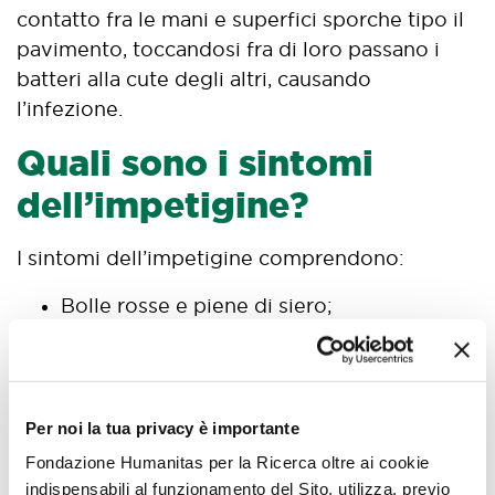
contatto fra le mani e superfici sporche tipo il
pavimento, toccandosi fra di loro passano i
batteri alla cute degli altri, causando
l’infezione.
Quali sono i sintomi
dell’impetigine?
I sintomi dell’impetigine comprendono:
Bolle rosse e piene di siero;
Prurito;
Infiammazione della cute attorno al naso,
alla bocca e all’ombelico;
A causa del prurito e del grattarsi, le bolle
Per noi la tua privacy è importante
esplodono lasciando la cute esposta ad
Fondazione Humanitas per la Ricerca oltre ai cookie
altre infezioni batteriche potenzialmente
indispensabili al funzionamento del Sito, utilizza, previo