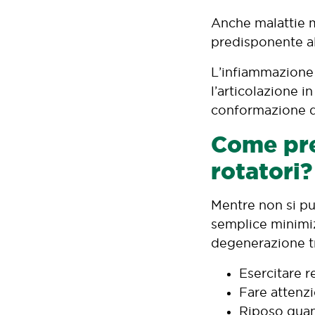
Anche malattie m
predisponente all
L’infiammazione 
l’articolazione 
conformazione de
Come pre
rotatori?
Mentre non si può
semplice minimiz
degenerazione tr
Esercitare r
Fare attenzi
Riposo quan