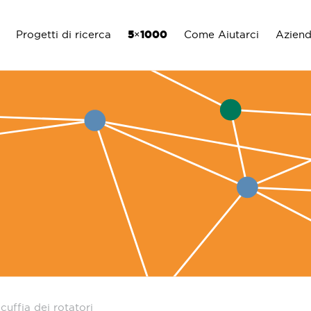
Progetti di ricerca
5×1000
Come Aiutarci
Azien
cuffia dei rotatori