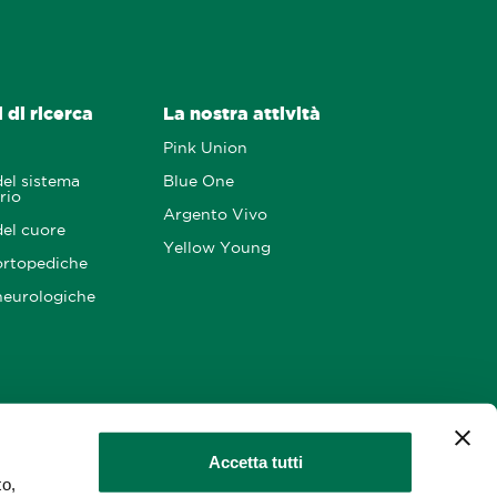
 di ricerca
La nostra attività
Pink Union
del sistema
Blue One
rio
Argento Vivo
del cuore
Yellow Young
ortopediche
neurologiche
n contatto con
English version
Accetta tutti
to,