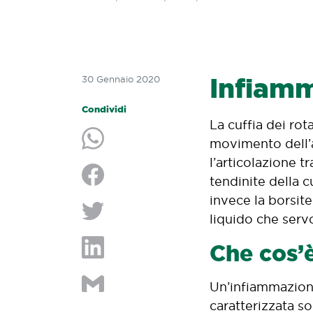
Infiamm
30 Gennaio 2020
Condividi
La cuffia dei rot
movimento dell’ar
Condividi su Whatsapp
l’articolazione t
tendinite della c
Condividi su Facebook
invece la borsit
liquido che servo
Condividi su Twitter
Che cos’è
Condividi su LinkedIn
Un’infiammazione
Condividi per e-mail
caratterizzata s