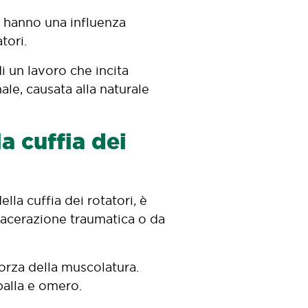
) hanno una influenza
tori.
 un lavoro che incita
le, causata alla naturale
a cuffia dei
la cuffia dei rotatori, è
lacerazione traumatica o da
forza della muscolatura.
palla e omero.