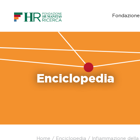
Fondazione
Navigazione principale
Enciclopedia
Home
/
Enciclopedia
/
Infiammazione della 