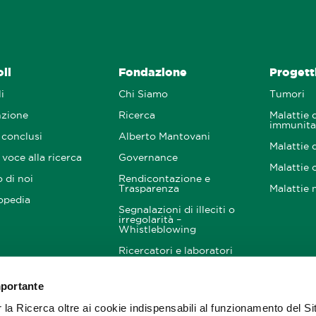
oli
Fondazione
Progetti
i
Chi Siamo
Tumori
nzione
Ricerca
Malattie 
immunita
 conclusi
Alberto Mantovani
Malattie 
voce alla ricerca
Governance
Malattie 
 di noi
Rendicontazione e
Trasparenza
Malattie 
opedia
Segnalazioni di illeciti o
irregolarità –
Whistleblowing
Ricercatori e laboratori
mportante
nitori
Come Aiutarci
Resta i
noi
a Ricerca oltre ai cookie indispensabili al funzionamento del Si
Donazioni