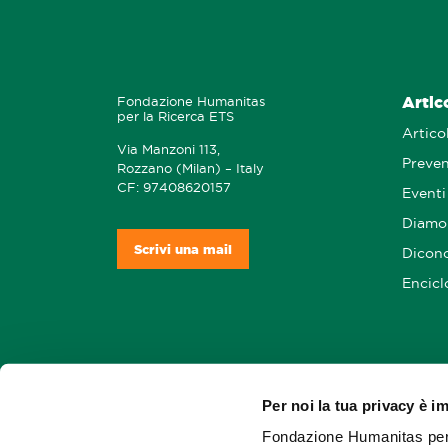
Artic
Fondazione Humanitas
per la Ricerca ETS
Articol
Via Manzoni 113,
Preve
Rozzano (Milan) – Italy
CF: 97408620157
Eventi
Diamo 
Scrivi una mail
Dicono
Encicl
Per noi la tua privacy è i
Soste
Fondazione Humanitas per l