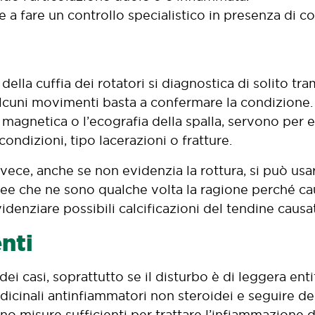
 a fare un controllo specialistico in presenza di co
ella cuffia dei rotatori si diagnostica di solito tram
alcuni movimenti basta a confermare la condizione
 magnetica o l’ecografia della spalla, servono per e
condizioni, tipo lacerazioni o fratture.
nvece, anche se non evidenzia la rottura, si può usar
ee che ne sono qualche volta la ragione perché ca
idenziare possibili calcificazioni del tendine caus
nti
dei casi, soprattutto se il disturbo è di leggera enti
icinali antinfiammatori non steroidei e seguire dell
no misure sufficienti per trattare l’infiammazione de