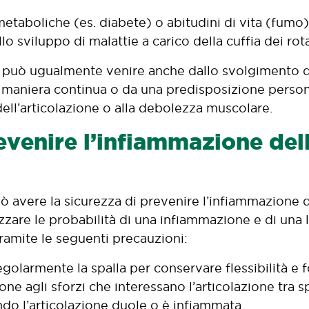
etaboliche (es. diabete) o abitudini di vita (fumo
o sviluppo di malattie a carico della cuffia dei rota
può ugualmente venire anche dallo svolgimento di
in maniera continua o da una predisposizione persona
ll’articolazione o alla debolezza muscolare.
venire l’infiammazione dell
 avere la sicurezza di prevenire l’infiammazione del
zare le probabilità di una infiammazione e di una 
amite le seguenti precauzioni:
egolarmente la spalla per conservare flessibilità e 
one agli sforzi che interessano l’articolazione tra s
do l’articolazione duole o è infiammata.