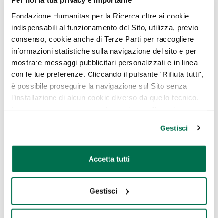
Per noi la tua privacy è importante
Test di Lachman
Fondazione Humanitas per la Ricerca oltre ai cookie
Jerk test
indispensabili al funzionamento del Sito, utilizza, previo
Test del cassetto anteriore
consenso, cookie anche di Terze Parti per raccogliere
A questo si abbinano gli esami strumentali
informazioni statistiche sulla navigazione del sito e per
mostrare messaggi pubblicitari personalizzati e in linea
che comprendono:
con le tue preferenze. Cliccando il pulsante “Rifiuta tutti”,
Esame radiografico del ginocchio per
è possibile proseguire la navigazione sul Sito senza
considerare possibili fratture o lesioni
l’installazione di alcun cookie diverso da quello tecnico.
ossee collegate
In ogni caso per maggiori informazioni sull’uso dei
Risonanza magnetica per la valutazione
cookie, è possibile consultare
l’Informativa Cookie
Gestisci
delle lesioni legamentose e meniscali
Policy
oppure cliccare su “GESTISCI” per scegliere quali
cookie
Trattamenti
Accetta tutti
Una volta fatta la diagnosi di lesione del
legamento crociato anteriore la cura può
Gestisci
essere di tipo conservativo o chirurgico. In
principio il dottore potrà indicare un periodo