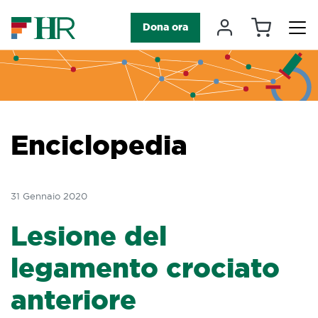
Carrello
Il mio accou
Dona ora
Navigazione principale
Enciclopedia
31 Gennaio 2020
Lesione del
legamento crociato
anteriore