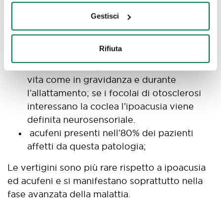
blocco dell’articolazione stapedo-ovalare
Gestisci
(fig. 2-3). L’ipoacusia peggiora con il
passare del tempo anche se in modo non
Rifiuta
lineare, potendo subire brusche
accelerazioni in particolari momenti della
vita come in gravidanza e durante
l’allattamento; se i focolai di otosclerosi
interessano la coclea l’ipoacusia viene
definita neurosensoriale.
acufeni presenti nell’80% dei pazienti
affetti da questa patologia;
Le vertigini sono più rare rispetto a ipoacusia
ed acufeni e si manifestano soprattutto nella
fase avanzata della malattia.