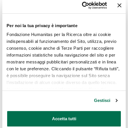
L’otosclerosi:
Per noi la tua privacy è importante
Questa patologia è la causa più comune di
Fondazione Humanitas per la Ricerca oltre ai cookie
ipoacusia acquisita (0,5-1,2% della
indispensabili al funzionamento del Sito, utilizza, previo
popolazione della razza bianca) e nel 70-
consenso, cookie anche di Terze Parti per raccogliere
80% dei casi è bilaterale.
informazioni statistiche sulla navigazione del sito e per
Interessa più spesso le donne, con un
mostrare messaggi pubblicitari personalizzati e in linea
rapporto fra maschi/femmine di 1:2.
con le tue preferenze. Cliccando il pulsante “Rifiuta tutti”,
L’età di maggiore incidenza è compresa
è possibile proseguire la navigazione sul Sito senza
l’installazione di alcun cookie diverso da quello tecnico.
tra i 20 e i 40 anni.
In ogni caso per maggiori informazioni sull’uso dei
cookie, è possibile consultare
l’Informativa Cookie
Gestisci
Policy
oppure cliccare su “GESTISCI” per scegliere quali
L’otosclerosi è caratterizzata da:
cookie
Accetta tutti
ipoacusia trasmissiva causata, nella
maggior parte dei casi, dal progressivo