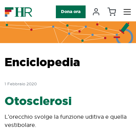
Carrello
Il mio accou
Dona ora
Navigazione principale
Enciclopedia
1 Febbraio 2020
Otosclerosi
L’orecchio svolge la funzione uditiva e quella
vestibolare.