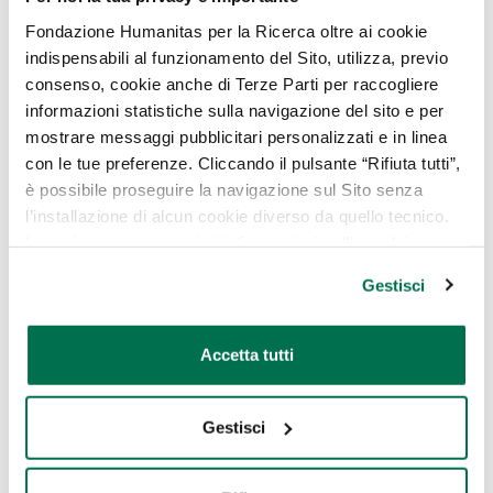
Ulcera gastrica
Fondazione Humanitas per la Ricerca oltre ai cookie
indispensabili al funzionamento del Sito, utilizza, previo
Questo non vuole essere un elenco esaustivo
consenso, cookie anche di Terze Parti per raccogliere
e il consiglio migliore è sempre chiedere una
informazioni statistiche sulla navigazione del sito e per
diagnosi al proprio medico, soprattutto se il
mostrare messaggi pubblicitari personalizzati e in linea
disturbo persiste.
con le tue preferenze. Cliccando il pulsante “Rifiuta tutti”,
è possibile proseguire la navigazione sul Sito senza
Esistono cure per il
l’installazione di alcun cookie diverso da quello tecnico.
In ogni caso per maggiori informazioni sull’uso dei
gonfiore addominale?
cookie, è possibile consultare
l’Informativa Cookie
Gestisci
Policy
oppure cliccare su “GESTISCI” per scegliere quali
Solitamente gli episodi isolati di gonfiore
cookie
addominale finiscono con il risolversi da soli.
Accetta tutti
Qualora si presentino in modo ripetitivo, i
soggetti affetti possono trovare un valido
Gestisci
aiuto nella riduzione sistematica di alimenti e
bevande che favoriscono l’accumulo di gas
nell’apparato digerente, come ad esempio