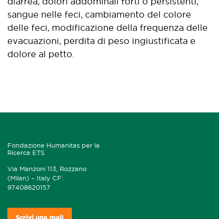
diarrea, dolori addominali forti o persistenti,
sangue nelle feci, cambiamento del colore
delle feci, modificazione della frequenza delle
evacuazioni, perdita di peso ingiustificata e
dolore al petto.
Fondazione Humanitas per la
Ricerca ETS
Via Manzoni 113, Rozzano
(Milan) – Italy CF:
97408620157
Scrivi una mail