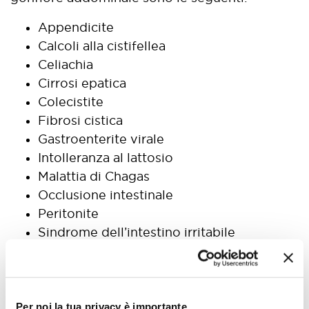
Appendicite
Calcoli alla cistifellea
Celiachia
Cirrosi epatica
Colecistite
Fibrosi cistica
Gastroenterite virale
Intolleranza al lattosio
Malattia di Chagas
Occlusione intestinale
Peritonite
Sindrome dell’intestino irritabile
Tifo
Tumore del colon-retto
Tumore dell’ovaio
Ulcera duodenale
Per noi la tua privacy è importante