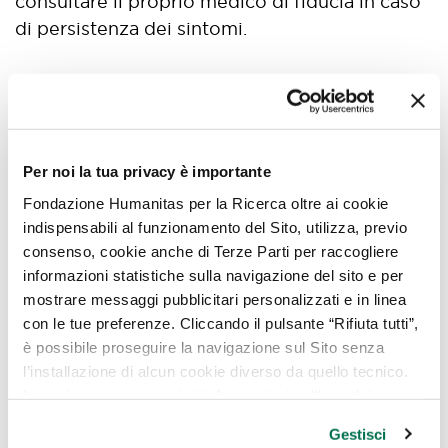
consultare il proprio medico di fiducia in caso
di persistenza dei sintomi.
Quali sono i rimedi
contro il gonfiore dello
Per noi la tua privacy è importante
scroto?
Fondazione Humanitas per la Ricerca oltre ai cookie
indispensabili al funzionamento del Sito, utilizza, previo
Per alleviare il dolore testicolare bisogna
consenso, cookie anche di Terze Parti per raccogliere
chiedere consiglio al medico di famiglia o un
informazioni statistiche sulla navigazione del sito e per
consulto ad uno specialista perché solo dopo
mostrare messaggi pubblicitari personalizzati e in linea
con le tue preferenze. Cliccando il pulsante “Rifiuta tutti”,
un approfondimento diagnostico sarà
è possibile proseguire la navigazione sul Sito senza
possibile inquadrare la causa specifica.
l’installazione di alcun cookie diverso da quello tecnico.
Per ridurre il dolore nei casi lievi e transitori
In ogni caso per maggiori informazioni sull’uso dei
cookie, è possibile consultare
l’Informativa Cookie
potrebbe essere necessario l’utilizzo di
Gestisci
Policy
oppure cliccare su “GESTISCI” per scegliere quali