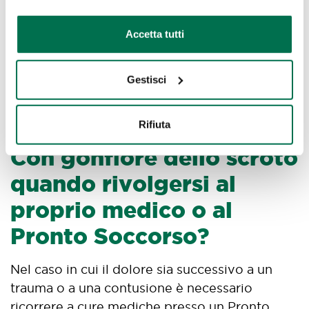
farmaci antinfiammatori e l’applicazione di
cookie
impacchi freddi. Il consiglio è quello di evitare
Accetta tutti
abiti troppo aderenti che possono favorire
l’infiammazione dell’area, calore e umidità
sono inoltre nocivi alla salute dell’apparato
Gestisci
riproduttivo.
Rifiuta
Con gonfiore dello scroto
quando rivolgersi al
proprio medico o al
Pronto Soccorso?
Nel caso in cui il dolore sia successivo a un
trauma o a una contusione è necessario
ricorrere a cure mediche presso un Pronto