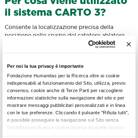
Per cosa viene utilizzato
il sistema CARTO 3?
Consente la localizzazione precisa della
posizione nello spazio del catetere ablatore
grazie a tre campi magnetici inferenziali;
avvalendosi di un campo magnetico,
l’esposizione a radiazioni ionizzanti è nulla.
Per noi la tua privacy è importante
Attraverso questo sistema, tramite il contatto
Fondazione Humanitas per la Ricerca oltre ai cookie
del catetere ablatore con le pareti del cuore, è
indispensabili al funzionamento del Sito, utilizza, previo
possibile eseguire una ricostruzione anatomica
consenso, cookie anche di Terze Parti per raccogliere
delle cavità del cuore stesso; inoltre, da ogni
informazioni statistiche sulla navigazione del sito e per
punto viene acquisito un segnale elettrico. La
mostrare messaggi pubblicitari personalizzati e in linea
ricostruzione anatomica ed elettrica del cuore
con le tue preferenze. Cliccando il pulsante “Rifiuta tutti”,
consente l’identificazione molto precisa delle
è possibile proseguire la navigazione sul Sito senza
aree che dovranno essere successivamente
l’installazione di alcun cookie diverso da quello tecnico.
trattate tramite ablazione con radiofrequenza.
In ogni caso per maggiori informazioni sull’uso dei