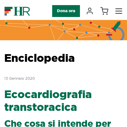
Carrello
Il mio accou
Dona ora
Navigazione principale
Enciclopedia
13 Gennaio 2020
Ecocardiografia
transtoracica
Che cosa si intende per