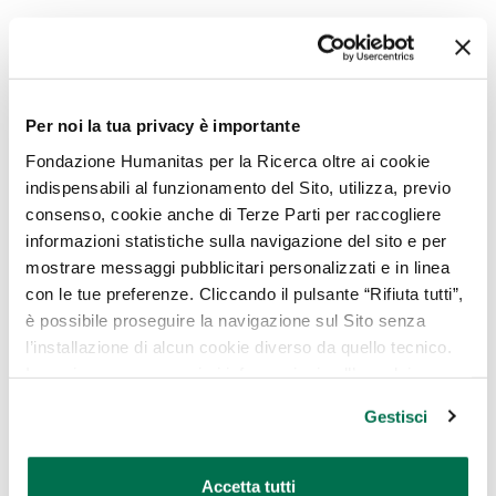
Chi può essere
sottoposto a
Per noi la tua privacy è importante
ecocardiografia
Fondazione Humanitas per la Ricerca oltre ai cookie
transtoracica?
indispensabili al funzionamento del Sito, utilizza, previo
consenso, cookie anche di Terze Parti per raccogliere
Non esistono particolari controindicazioni
informazioni statistiche sulla navigazione del sito e per
all’ecocardiografia: chiunque può sottoporsi
mostrare messaggi pubblicitari personalizzati e in linea
con le tue preferenze. Cliccando il pulsante “Rifiuta tutti”,
all’esame.
è possibile proseguire la navigazione sul Sito senza
l’installazione di alcun cookie diverso da quello tecnico.
In ogni caso per maggiori informazioni sull’uso dei
Come viene svolta
cookie, è possibile consultare
l’Informativa Cookie
Gestisci
Policy
oppure cliccare su “GESTISCI” per scegliere quali
l’ecocardiografia
cookie
transtoracica?
Accetta tutti