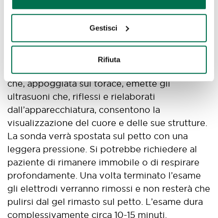
Si fa stendere il paziente a petto nudo sul
Gestisci
lettino dell’ecografista, che gli posizionerà
degli elettrodi sul petto. In seguito
l’ecografista spalmerà un apposito gel sul
Rifiuta
petto del paziente e sul trasduttore, una sonda
che, appoggiata sul torace, emette gli
ultrasuoni che, riflessi e rielaborati
dall’apparecchiatura, consentono la
visualizzazione del cuore e delle sue strutture.
La sonda verrà spostata sul petto con una
leggera pressione. Si potrebbe richiedere al
paziente di rimanere immobile o di respirare
profondamente. Una volta terminato l’esame
gli elettrodi verranno rimossi e non resterà che
pulirsi dal gel rimasto sul petto. L’esame dura
complessivamente circa 10-15 minuti.