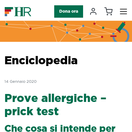
Carrello
Il mio accou
Dona ora
Navigazione principale
Enciclopedia
14 Gennaio 2020
Prove allergiche –
prick test
Che cosa si intende per