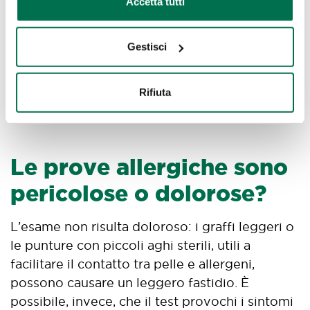
Accetta tutti
avuto reazioni particolarmente gravi al
contatto con allergeni alimentari per il rischio
di shock anafilattico. Per questo è
Gestisci
assolutamente necessario evitare il ricorso a
test acquistati online ed eseguiti
Rifiuta
autonomamente.
Le prove allergiche sono
pericolose o dolorose?
L’esame non risulta doloroso: i graffi leggeri o
le punture con piccoli aghi sterili, utili a
facilitare il contatto tra pelle e allergeni,
possono causare un leggero fastidio. È
possibile, invece, che il test provochi i sintomi