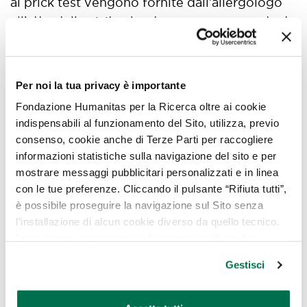
ai prick test vengono fornite dall’allergologo
all’atto della visita che deve essere precedente
all’esecuzione dell’esame. In quella sede
vengono fornite indicazioni sulla sospensione
dell’uso di farmaci (come gli antistaminici) che
Per noi la tua privacy è importante
potrebbero alterare i risultati dell’esame.
Fondazione Humanitas per la Ricerca oltre ai cookie
indispensabili al funzionamento del Sito, utilizza, previo
consenso, cookie anche di Terze Parti per raccogliere
Chi può essere
informazioni statistiche sulla navigazione del sito e per
mostrare messaggi pubblicitari personalizzati e in linea
sottoposto alle prove
con le tue preferenze. Cliccando il pulsante “Rifiuta tutti”,
allergiche?
è possibile proseguire la navigazione sul Sito senza
l’installazione di alcun cookie diverso da quello tecnico.
In ogni caso per maggiori informazioni sull’uso dei
La maggior parte dei test possono essere
cookie, è possibile consultare
l’Informativa Cookie
svolti senza controindicazioni su tutti i
Gestisci
Policy
oppure cliccare su “GESTISCI” per scegliere quali
pazienti. È importante che si faccia particolare
cookie
attenzione nei casi in cui i pazienti abbiano