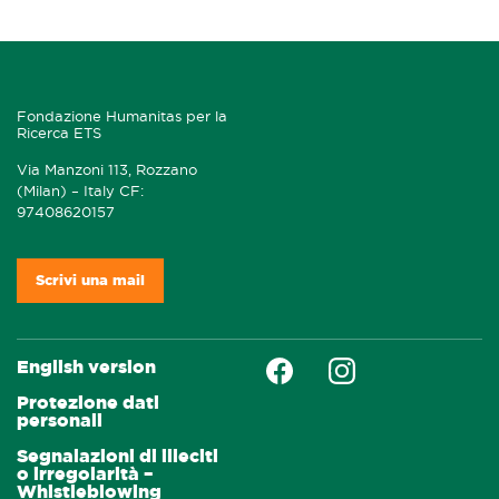
Fondazione Humanitas per la
Ricerca ETS
Via Manzoni 113, Rozzano
(Milan) – Italy CF:
97408620157
Scrivi una mail
Faceboock
Instagram
English version
Protezione dati
personali
Segnalazioni di illeciti
o irregolarità –
Whistleblowing