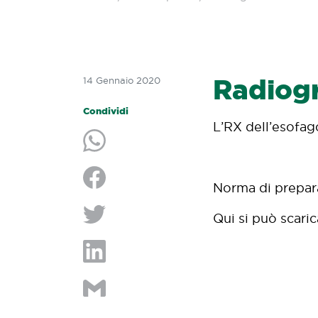
Radiogr
14 Gennaio 2020
Condividi
L’RX dell’esofag
Condividi su Whatsapp
Norma di prepar
Condividi su Facebook
Qui si può scaric
Condividi su Twitter
Condividi su LinkedIn
Condividi per e-mail