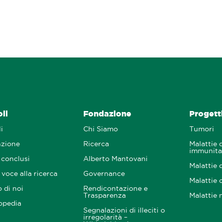
oli
Fondazione
Progetti
i
Chi Siamo
Tumori
nzione
Ricerca
Malattie 
immunita
 conclusi
Alberto Mantovani
Malattie 
voce alla ricerca
Governance
Malattie 
 di noi
Rendicontazione e
Trasparenza
Malattie 
opedia
Segnalazioni di illeciti o
irregolarità –