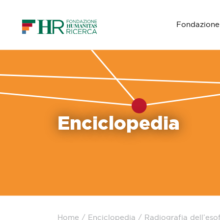
Fondazione
Navigazione principale
Enciclopedia
Home
/
Enciclopedia
/
Radiografia dell’es