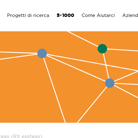
Progetti di ricerca
5×1000
Come Aiutarci
Azien
ofago (RX esofago)