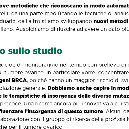
uove metodiche che riconoscano in modo automat
elli: da una parte modificando le tecniche di analis
nuovi metodi 
viduarle, dall’altro stiamo sviluppando
ilano. Auspichiamo di riuscire ad avere un dato più
o sullo studio
o
, cioè di monitoraggio nel tempo con prelievo di 
i tumore ovarico. In particolare vorrei concentrar
 geni BRCA
, poiché hanno un maggior rischio di sv
Dobbiamo anche capire in modo
polazione generale.
 le tempistiche di insorgenza delle diverse mutaz
 precoce. Una ricerca ancora più innovativa a cui
influenzare l’insorgenza di questo tumore
. Alcuni d
llaborazione con il gruppo di ricerca della prof.ssa
he per il tumore ovarico.