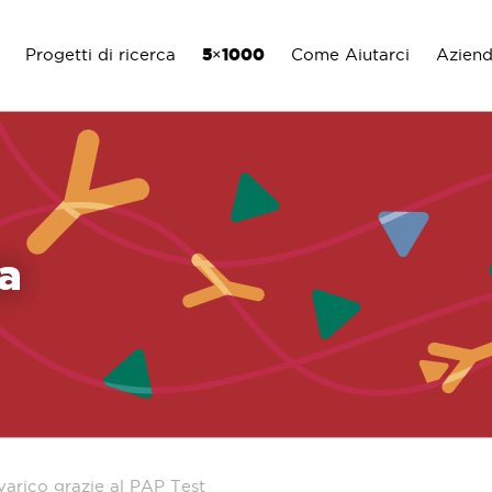
Progetti di ricerca
5×1000
Come Aiutarci
Azien
ca
varico grazie al PAP Test