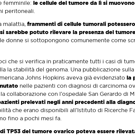
le cellule del tumore da lì si muovon
le femminile:
i peritoneali.
frammenti di cellule tumorali potessero
a malattia,
si sarebbe potuto rilevare la presenza del tumor
ui le donne si sottopongono comunemente come scr
ci che si verifica in praticamente tutti i casi di tu
la la stabilità del genoma. Una pubblicazione sulla 
la 
à americana Johns Hopkins aveva già evidenziato
 mutato
nelle pazienti con diagnosi di carcinoma ov
alla collaborazione con l’ospedale San Gerardo di 
pazienti prelevati negli anni precedenti alla diagn
bilità che erano disponibili all’Istituto di Ricerche
mo fino a pochi mesi fa.
di TP53 del tumore ovarico poteva essere rilevat