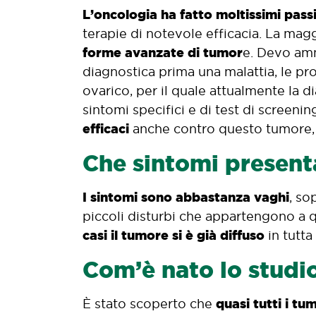
L’oncologia ha fatto moltissimi pass
terapie di notevole efficacia. La magg
forme avanzate di tumor
e. Devo am
diagnostica prima una malattia, le pr
ovarico, per il quale attualmente la d
sintomi specifici e di test di screeni
efficaci
anche contro questo tumore
Che sintomi present
I sintomi sono abbastanza vaghi
, so
piccoli disturbi che appartengono a q
casi il tumore si è già diffuso
in tutta
Com’è nato lo studi
quasi tutti i tu
È stato scoperto che