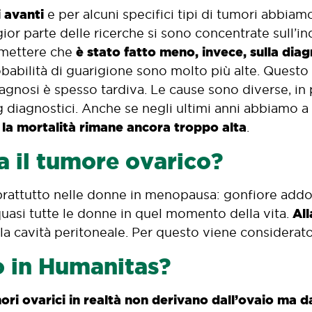
i avanti
e per alcuni specifici tipi di tumori abbiamo
ior parte delle ricerche si sono concentrate sull’i
è stato fatto meno, invece, sulla dia
mettere che
obabilità di guarigione sono molto più alte. Questo
iagnosi è spesso tardiva. Le cause sono diverse, in
ng diagnostici. Anche se negli ultimi anni abbiamo 
la mortalità rimane ancora troppo alta
,
.
a il tumore ovarico?
prattutto nelle donne in menopausa: gonfiore addo
All
uasi tutte le donne in quel momento della vita.
 la cavità peritoneale. Per questo viene considerat
o in Humanitas?
mori ovarici in realtà non derivano dall’ovaio ma d