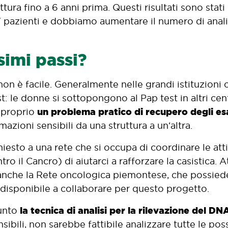
ittura fino a 6 anni prima. Questi risultati sono sta
u 17 pazienti e dobbiamo aumentare il numero di anali
simi passi?
 non è facile. Generalmente nelle grandi istituzioni
 le donne si sottopongono al Pap test in altri cent
un problema pratico di recupero degli es
È proprio
azioni sensibili da una struttura a un‘altra.
esto a una rete che si occupa di coordinare le attiv
ntro il Cancro) di aiutarci a rafforzare la casistica
 anche la Rete oncologica piemontese, che possied
a disponibile a collaborare per questo progetto.
la tecnica di analisi per la rilevazione del D
punto
ibili, non sarebbe fattibile analizzare tutte le pos