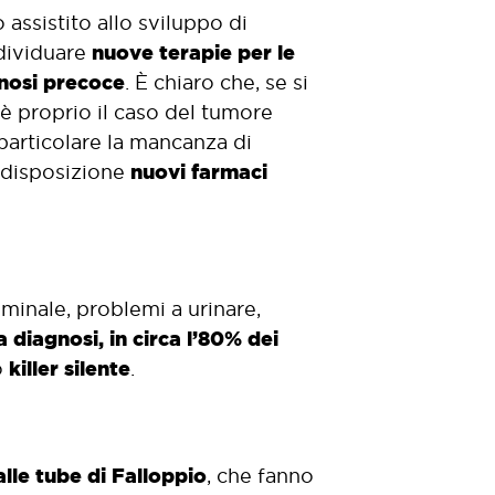
 assistito allo sviluppo di
nuove terapie per le
ndividuare
gnosi precoce
. È chiaro che, se si
 è proprio il caso del tumore
 particolare la mancanza di
nuovi farmaci
a disposizione
minale, problemi a urinare,
a diagnosi, in circa l’80% dei
killer silente
o
.
alle tube di Falloppio
, che fanno