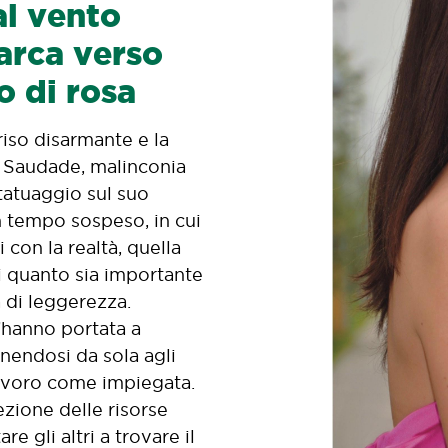
al vento
arca verso
o di rosa
riso disarmante e la
. Saudade, malinconia
 tatuaggio sul suo
n tempo sospeso, in cui
 con la realtà, quella
 quanto sia importante
 di leggerezza.
’hanno portata a
enendosi da sola agli
avoro come impiegata.
ezione delle risorse
re gli altri a trovare il