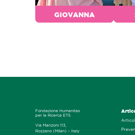
GIOVANNA
Artic
Fondazione Humanitas
per la Ricerca ETS
Articol
Via Manzoni 113,
Preve
Rozzano (Milan) – Italy