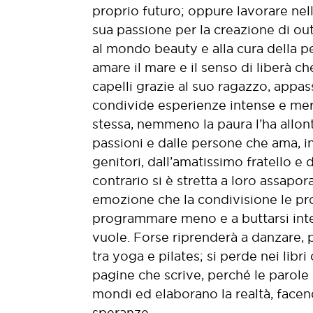
proprio futuro; oppure lavorare nel
sua passione per la creazione di out
al mondo beauty e alla cura della 
amare il mare e il senso di liberà che 
capelli grazie al suo ragazzo, appas
condivide esperienze intense e mer
stessa, nemmeno la paura l’ha allon
passioni e dalle persone che ama, in
genitori, dall’amatissimo fratello e d
contrario si è stretta a loro assapo
emozione che la condivisione le pr
programmare meno e a buttarsi int
vuole. Forse riprenderà a danzare, p
tra yoga e pilates; si perde nei libri
pagine che scrive, perché le parol
mondi ed elaborano la realtà, facen
speranze.