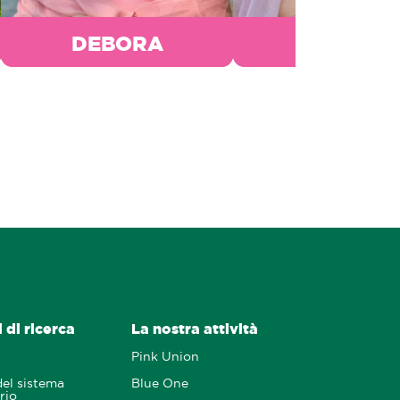
DEBORA
ANGELA
 di ricerca
La nostra attività
Pink Union
del sistema
Blue One
rio