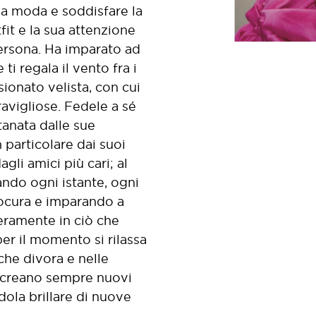
la moda e soddisfare la
fit e la sua attenzione
persona. Ha imparato ad
ti regala il vento fra i
sionato velista, con cui
avigliose. Fedele a sé
tanata dalle sue
 particolare dai suoi
agli amici più cari; al
rando ogni istante, ogni
ocura e imparando a
eramente in ciò che
er il momento si rilassa
 che divora e nelle
e creano sempre nuovi
dola brillare di nuove