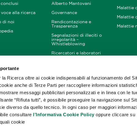
 conclusi
Alberto Mantovani
Malattie 
voce alla ricerca
Governance
Malattie 
 di noi
Rendicontazione e
Trasparenza
Malattie 
opedia
Segnalazioni di illeciti o
irregolarità –
Whistleblowing
Ricercatori e laboratori
mportante
nitori
Come Aiutarci
Resta i
noi
a Ricerca oltre ai cookie indispensabili al funzionamento del Si
Donazioni
cookie anche di Terze Parti per raccogliere informazioni statistic
5×1000
mostrare messaggi pubblicitari personalizzati e in linea con le tu
Lasciti testamentari
lsante “Rifiuta tutti”, è possibile proseguire la navigazione sul S
okie diverso da quello tecnico. In ogni caso per maggiori informaz
Corporate engagement
ibile consultare
l’Informativa Cookie Policy
oppure cliccare su
quali cookie