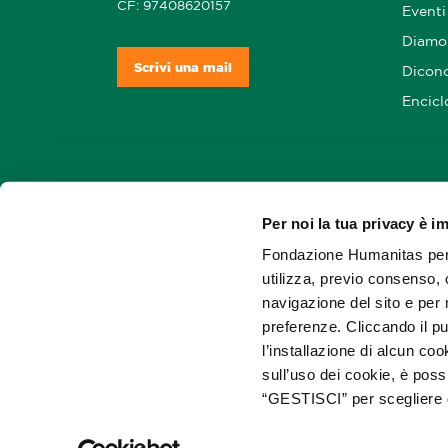
CF: 97408620157
Eventi
Diamo 
Scrivi una mail
Dicono
Encicl
Per noi la tua privacy è i
Soste
Fondazione Humanitas per l
utilizza, previo consenso, 
navigazione del sito e per 
preferenze. Cliccando il pu
l’installazione di alcun co
sull’uso dei cookie, è poss
“GESTISCI” per scegliere 