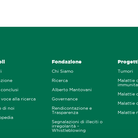
oli
Fondazione
Progetti
i
Chi Siamo
Tumori
nzione
Ricerca
Malattie 
immunita
 conclusi
Alberto Mantovani
Malattie 
voce alla ricerca
Governance
Malattie 
 di noi
Rendicontazione e
Trasparenza
Malattie 
opedia
Segnalazioni di illeciti o
irregolarità –
Whistleblowing