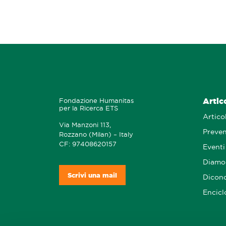
Artic
Fondazione Humanitas
per la Ricerca ETS
Articol
Via Manzoni 113,
Preve
Rozzano (Milan) – Italy
CF: 97408620157
Eventi
Diamo 
Scrivi una mail
Dicono
Encicl