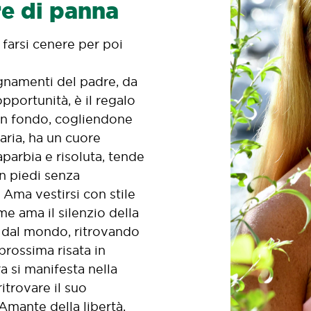
re di panna
 farsi cenere per poi
egnamenti del padre, da
pportunità, è il regalo
 in fondo, cogliendone
aria, ha un cuore
parbia e risoluta, tende
in piedi senza
. Ama vestirsi con stile
me ama il silenzio della
 dal mondo, ritrovando
prossima risata in
a si manifesta nella
itrovare il suo
 Amante della libertà,