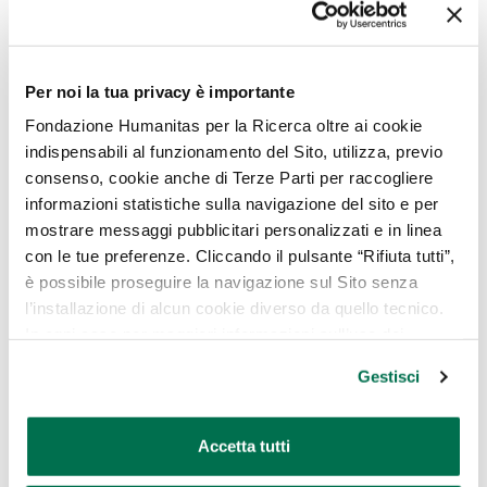
condivideva con il babbo.
Ama la gente e ne ascolta le storie. Il suo
lavoro nella tabaccheria che gestisce
Per noi la tua privacy è importante
insieme al marito Daniele, incontrato a 21
Fondazione Humanitas per la Ricerca oltre ai cookie
anni, la mette tutti i giorni a contatto con
indispensabili al funzionamento del Sito, utilizza, previo
persone di ogni età: nel suo fare
consenso, cookie anche di Terze Parti per raccogliere
accogliente, tutti trovano uno spazio per
informazioni statistiche sulla navigazione del sito e per
confidarsi e raccontare sogni e sconfitte.
mostrare messaggi pubblicitari personalizzati e in linea
con le tue preferenze. Cliccando il pulsante “Rifiuta tutti”,
Le piacerebbe dedicarsi al volontariato, e si
è possibile proseguire la navigazione sul Sito senza
è promessa di attivarsi non appena gli
l’installazione di alcun cookie diverso da quello tecnico.
impegni di lavoro si esauriranno e potrà
In ogni caso per maggiori informazioni sull’uso dei
portare il proprio supporto continuativo
cookie, è possibile consultare
l’Informativa Cookie
alle pazienti oncologiche.
Gestisci
Policy
oppure cliccare su “GESTISCI” per scegliere quali
Guarda al futuro come a un momento di
cookie
quiete e di serenità in cui il tempo avrà uno
Accetta tutti
scorrere più lento, magari il ritmo del mare