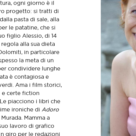
ura, ogni giorno è il
 progetto: si tratti di
dalla pasta di sale, alla
er le patatine, che si
o figlio Alessio, di 14
 regola alla sua dieta
olomiti, in particolare
 spesso la meta di un
 per condividere lunghe
sata è contagiosa e
erdi. Ama i film storici,
 e certe fiction
e piacciono i libri che
 rime ironiche di
Adoro
na Murada. Mamma a
suo lavoro di grafico
in giro per le redazioni