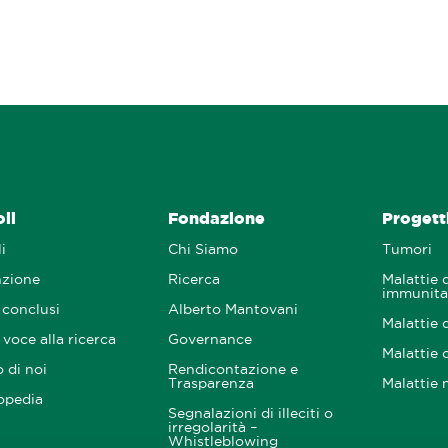
oli
Fondazione
Progetti
i
Chi Siamo
Tumori
nzione
Ricerca
Malattie 
immunita
 conclusi
Alberto Mantovani
Malattie 
voce alla ricerca
Governance
Malattie 
 di noi
Rendicontazione e
Trasparenza
Malattie 
opedia
Segnalazioni di illeciti o
irregolarità –
Whistleblowing