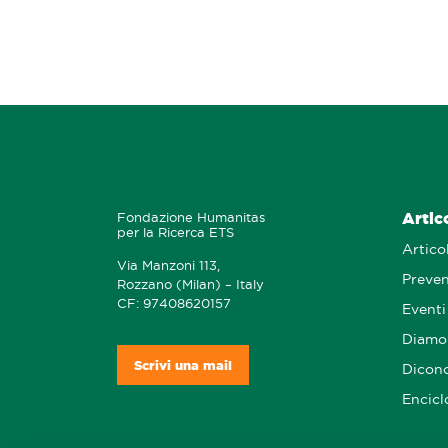
Artic
Fondazione Humanitas
per la Ricerca ETS
Articol
Via Manzoni 113,
Preve
Rozzano (Milan) – Italy
CF: 97408620157
Eventi
Diamo 
Scrivi una mail
Dicono
Encicl