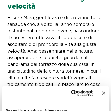
velocità
Essere Mara, gentilezza e discrezione tutta
sabauda che, a volte, la fanno sembrare
distante dal mondo e, invece, nascondono
il suo essere riflessiva, il suo piacere di
ascoltare e di prendere la vita alla giusta
velocità. Ama passeggiare nella natura,
assaporandone la quiete; guardare il
panorama dal terrazzo della sua casa, in
una cittadina della cintura torinese, in cui il
clima mite fa crescere varietà vegetali
tipicamente tropicali. Le piace fare le cose
con calma e dedicarsi morbide pause in
famiglia, col marito Marco e i figli
Tommaso e Carlotta, a guardare film, a
Per noi la tua privacy è importante